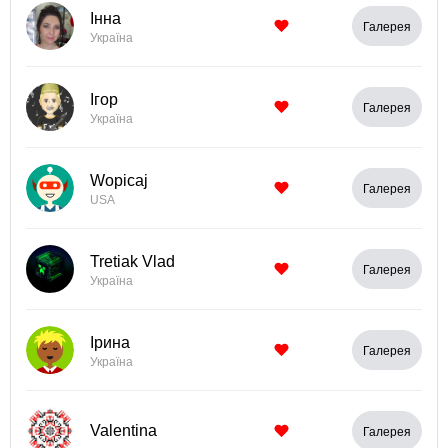
Інна
Галерея
Україна
Ігор
Галерея
Україна
Wopicaj
Галерея
USA
Tretiak Vlad
Галерея
Україна
Ірина
Галерея
Україна
Valentina
Галерея