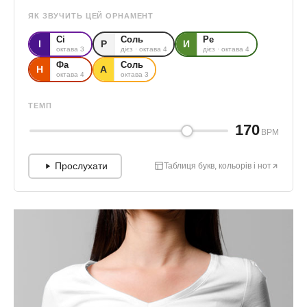
ЯК ЗВУЧИТЬ ЦЕЙ ОРНАМЕНТ
Сі
Соль
Ре
І
Р
И
октава 3
дієз · октава 4
дієз · октава 4
Фа
Соль
Н
А
октава 4
октава 3
ТЕМП
170
BPM
Прослухати
Таблиця букв, кольорів і нот