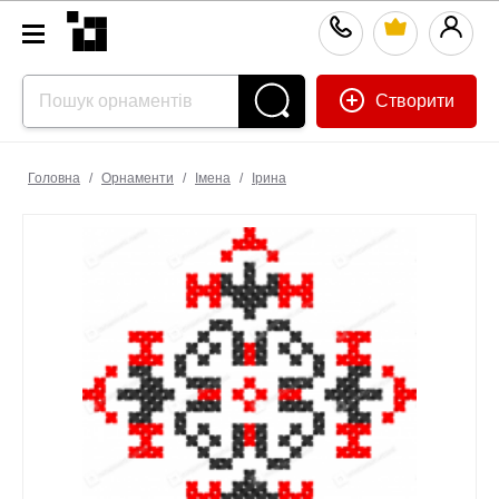
Створити
Головна
/
Орнаменти
/
Імена
/
Ірина