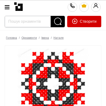
Створити
Головна
/
Орнаменти
/
Імена
/
Наталя