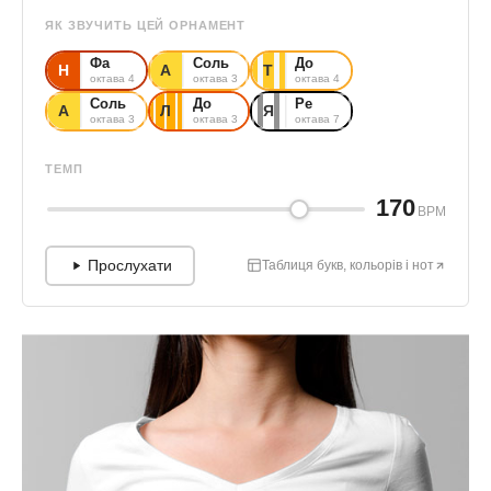
ЯК ЗВУЧИТЬ ЦЕЙ ОРНАМЕНТ
Фа
Соль
До
Н
А
Т
октава 4
октава 3
октава 4
Соль
До
Ре
А
Л
Я
октава 3
октава 3
октава 7
ТЕМП
170
BPM
Прослухати
Таблиця букв, кольорів і нот