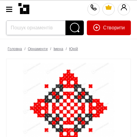
Створити
Головна
/
Орнаменти
/
Імена
/
Юрій