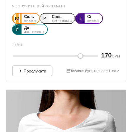
ЯК ЗВУЧИТЬ ЦЕЙ ОРНАМЕНТ
Соль
Соль
Сі
Ю
Р
І
октава 6
дієз · октава 4
октава 3
До
Й
дієз · октава 4
ТЕМП
170
BPM
Прослухати
Таблиця букв, кольорів і нот