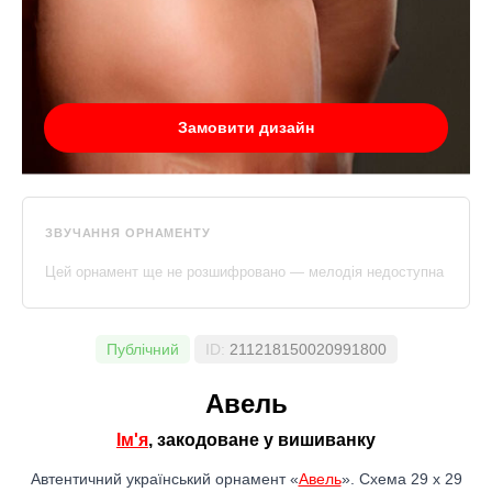
Замовити дизайн
ЗВУЧАННЯ ОРНАМЕНТУ
Цей орнамент ще не розшифровано — мелодія недоступна
Публічний
ID:
211218150020991800
Авель
Ім'я
, закодоване у вишиванку
Автентичний український орнамент «
Авель
». Схема 29 x 29