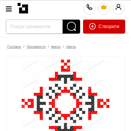
Створити
Головна
/
Орнаменти
/
Імена
/
Авель