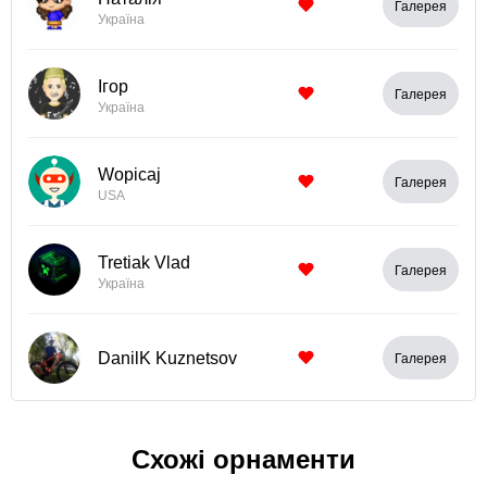
Галерея
Україна
Ігор
Галерея
Україна
Wopicaj
Галерея
USA
Tretiak Vlad
Галерея
Україна
DanilK Kuznetsov
Галерея
Схожі орнаменти