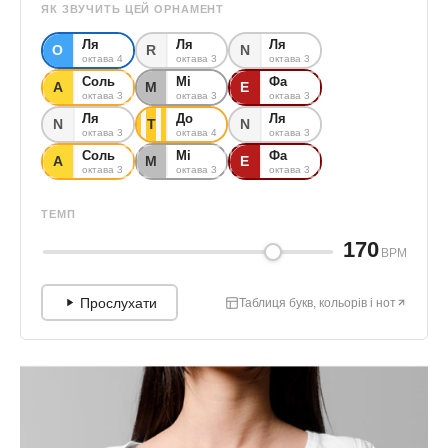
ЯК ЗВУЧИТЬ ЦЕЙ ОРНАМЕНТ
Ля
Ля
Ля
О
R
N
октава 4
октава 3
октава 3
Соль
Мі
Фа
А
М
Е
октава 3
октава 3
октава 3
Ля
До
Ля
N
Т
N
октава 3
октава 4
октава 3
Соль
Мі
Фа
А
М
Е
октава 3
октава 3
октава 3
ТЕМП
170
BPM
Прослухати
Таблиця букв, кольорів і нот