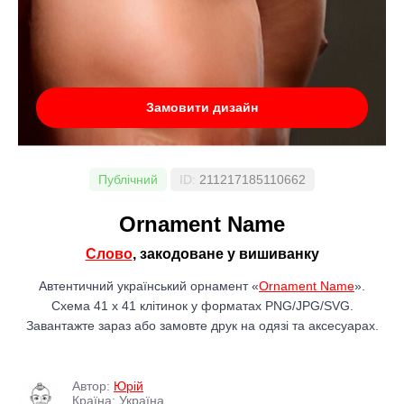
Замовити дизайн
Публічний
ID:
211217185110662
Ornament Name
Слово
, закодоване у вишиванку
Автентичний український орнамент «
Ornament Name
».
Схема 41 x 41 клітинок у форматах PNG/JPG/SVG.
Завантажте зараз або замовте друк на одязі та аксесуарах.
Автор:
Юрій
Країна: Україна