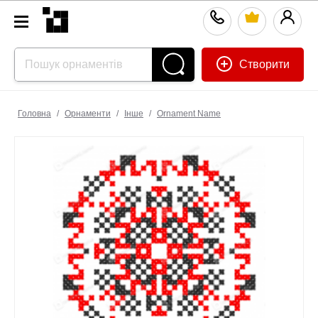
Створити
Головна
/
Орнаменти
/
Інше
/
Ornament Name