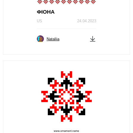
ФIОНA
US
24.04.2023
Nataliia