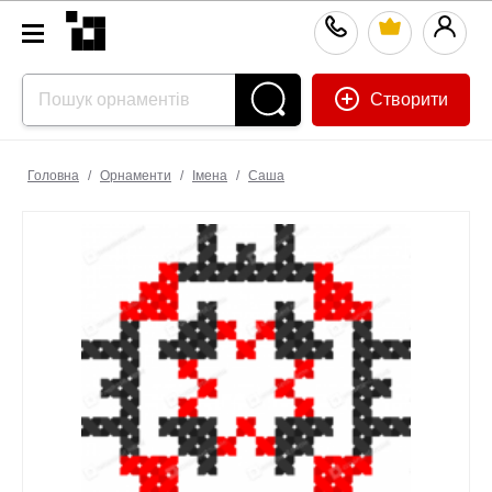
Створити
Головна
/
Орнаменти
/
Імена
/
Саша