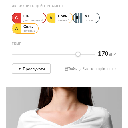
ЯК ЗВУЧИТЬ ЦЕЙ ОРНАМЕНТ
Фа
Соль
Мі
С
А
Ш
дієз · октава 4
октава 3
октава 6
Соль
А
октава 3
ТЕМП
170
BPM
Прослухати
Таблиця букв, кольорів і нот